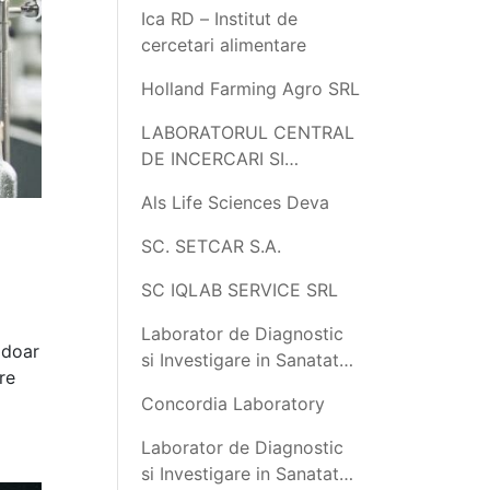
Ica RD – Institut de
cercetari alimentare
Holland Farming Agro SRL
LABORATORUL CENTRAL
DE INCERCARI SI
ANALIZE LABOREX 2000
Als Life Sciences Deva
SRL
SC. SETCAR S.A.
SC IQLAB SERVICE SRL
Laborator de Diagnostic
 doar
si Investigare in Sanatate
re
Publica Neamt
Concordia Laboratory
Laborator de Diagnostic
si Investigare in Sanatate