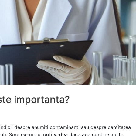
ste importanta?
 indicii despre anumiti contaminanti sau despre cantitatea
enti. Spre exemplu, poti vedea daca apa contine multe