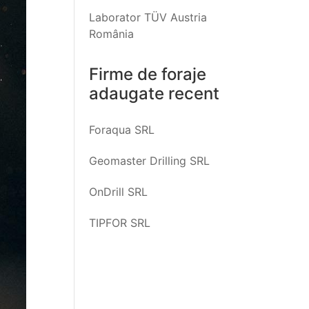
Publica Sf. Gheorghe
Laborator TÜV Austria
România
Firme de foraje
adaugate recent
Foraqua SRL
Geomaster Drilling SRL
OnDrill SRL
TIPFOR SRL