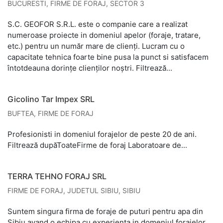
BUCURESTI
,
FIRME DE FORAJ
,
SECTOR 3
S.C. GEOFOR S.R.L. este o companie care a realizat
numeroase proiecte in domeniul apelor (foraje, tratare,
etc.) pentru un număr mare de clienți. Lucram cu o
capacitate tehnica foarte bine pusa la punct si satisfacem
întotdeauna dorinţe clienților noştri. Filtrează...
Gicolino Tar Impex SRL
BUFTEA
,
FIRME DE FORAJ
Profesionisti in domeniul forajelor de peste 20 de ani.
Filtrează dupăToateFirme de foraj Laboratoare de...
TERRA TEHNO FORAJ SRL
FIRME DE FORAJ
,
JUDETUL SIBIU
,
SIBIU
Suntem singura firma de foraje de puturi pentru apa din
Sibiu avand o echipa cu experienta in domeniul forajelor