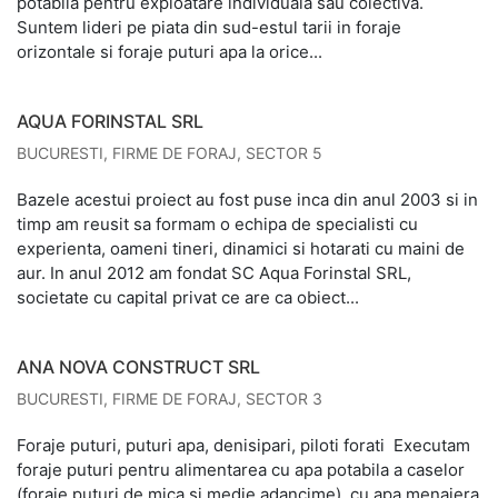
potabila pentru exploatare individuala sau colectiva.
Suntem lideri pe piata din sud-estul tarii in foraje
orizontale si foraje puturi apa la orice...
AQUA FORINSTAL SRL
BUCURESTI
,
FIRME DE FORAJ
,
SECTOR 5
Bazele acestui proiect au fost puse inca din anul 2003 si in
timp am reusit sa formam o echipa de specialisti cu
experienta, oameni tineri, dinamici si hotarati cu maini de
aur. In anul 2012 am fondat SC Aqua Forinstal SRL,
societate cu capital privat ce are ca obiect...
ANA NOVA CONSTRUCT SRL
BUCURESTI
,
FIRME DE FORAJ
,
SECTOR 3
Foraje puturi, puturi apa, denisipari, piloti forati Executam
foraje puturi pentru alimentarea cu apa potabila a caselor
(foraje puturi de mica si medie adancime), cu apa menajera