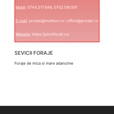
Mobil
: 0744.317.846; 0752.106.501
E-mail
: prodac@mailbox.ro / office@prodac.ro
Website
: https://pilotiforati.ro/
SEVICII FORAJE
Foraje de mica si mare adancime