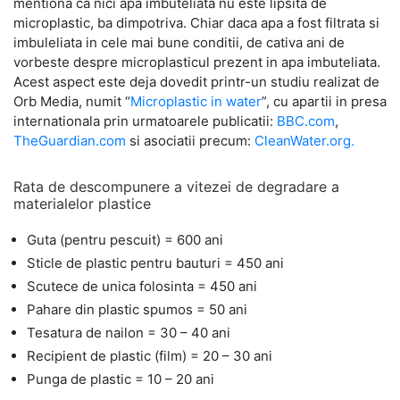
mentiona ca nici apa imbuteliata nu este lipsita de
microplastic, ba dimpotriva.
Chiar daca apa a fost filtrata si
imbuleliata in cele mai bune conditii, de cativa ani de
vorbeste despre microplasticul prezent in apa imbuteliata.
Acest aspect este deja dovedit printr-un studiu realizat de
Orb Media, numit “
Microplastic in water
”, cu apartii in presa
internationala prin urmatoarele publicatii:
BBC.com
,
TheGuardian.com
si asociatii precum:
CleanWater.org.
Rata de descompunere a vitezei de degradare a
materialelor plastice
Guta (pentru pescuit) = 600 ani
Sticle de plastic pentru bauturi = 450 ani
Scutece de unica folosinta = 450 ani
Pahare din plastic spumos = 50 ani
Tesatura de nailon = 30 – 40 ani
Recipient de plastic (film) = 20 – 30 ani
Punga de plastic = 10 – 20 ani