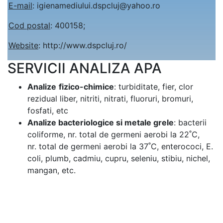
E-mail
: igienamediului.dspcluj@yahoo.ro
Cod postal
: 400158;
Website
: http://www.dspcluj.ro/
SERVICII ANALIZA APA
Analize
fizico-chimice
: turbiditate, fier, clor
rezidual liber, nitriti, nitrati, fluoruri, bromuri,
fosfati, etc
Analize bacteriologice si metale grele
: bacterii
coliforme, nr. total de germeni aerobi la 22˚C,
nr. total de germeni aerobi la 37˚C, enterococi, E.
coli, plumb, cadmiu, cupru, seleniu, stibiu, nichel,
mangan, etc.