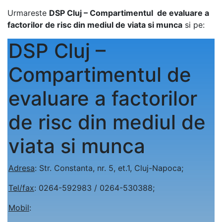
Urmareste
DSP Cluj – Compartimentul de evaluare a
factorilor de risc din mediul de viata si munca
si pe:
DSP Cluj –
Compartimentul de
evaluare a factorilor
de risc din mediul de
viata si munca
Adresa
: Str. Constanta, nr. 5, et.1, Cluj-Napoca;
Tel/fax
: 0264-592983 / 0264-530388;
Mobil
: