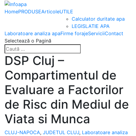
Home
PRODUSE
Articole
UTILE
Calculator duritate apa
LEGISLATIE APA
Laboratoare analiza apa
Firme foraje
Servicii
Contact
Selectează o Pagină
DSP Cluj –
Compartimentul de
Evaluare a Factorilor
de Risc din Mediul de
Viata si Munca
CLUJ-NAPOCA
,
JUDETUL CLUJ
,
Laboratoare analiza