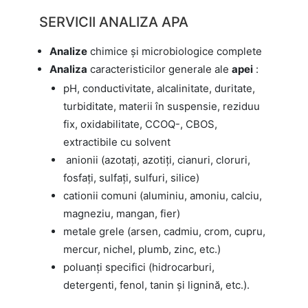
SERVICII ANALIZA APA
Analize
chimice şi microbiologice complete
Analiza
caracteristicilor generale ale
apei
:
pH, conductivitate, alcalinitate, duritate,
turbiditate, materii în suspensie, reziduu
fix, oxidabilitate, CCOQ-, CBOS,
extractibile cu solvent
anionii (azotaţi, azotiţi, cianuri, cloruri,
fosfaţi, sulfaţi, sulfuri, silice)
cationii comuni (aluminiu, amoniu, calciu,
magneziu, mangan, fier)
metale grele (arsen, cadmiu, crom, cupru,
mercur, nichel, plumb, zinc, etc.)
poluanţi specifici (hidrocarburi,
detergenti, fenol, tanin şi lignină, etc.).