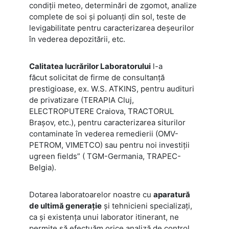
condiţii meteo, determinări de zgomot, analize
complete de soi şi poluanţi din sol, teste de
levigabilitate pentru caracterizarea deşeurilor
în vederea depozitării, etc.
Calitatea lucrărilor Laboratorului
l-a
făcut solicitat de firme de consultanţă
prestigioase, ex. W.S. ATKINS, pentru audituri
de privatizare (TERAPIA Cluj,
ELECTROPUTERE Craiova, TRACTORUL
Braşov, etc.), pentru caracterizarea siturilor
contaminate în vederea remedierii (OMV-
PETROM, VIMETCO) sau pentru noi investiţii
ugreen fields” ( TGM-Germania, TRAPEC-
Belgia).
Dotarea laboratoarelor noastre cu
aparatură
de ultimă generaţie
şi tehnicieni specializaţi,
ca şi existenţa unui laborator itinerant, ne
permite să efectuăm orice analiză de control